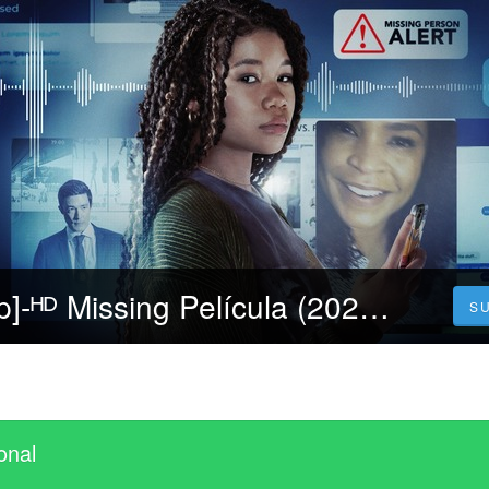
▷Repelis [720p]-ᴴᴰ Missing Película (2023) Pelicula [Completa] Español y Latino
S
onal